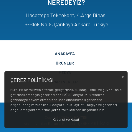
NEREDEYİZ?
Hacettepe Teknokent, 4.Arge Binası
B-Blok No:9, Çankaya Ankara Türkiye
ANASAYFA
ÜRÜNLER
MEDYA
x
ÇEREZ POLİTİKASI
PARTNERLER
HOYTEK olarak web sitemizi geliştirmek, kullanışlı, etkili ve güvenli hale
İLETİŞİM
getirmek amacıyla çerezler (cookie) kullanıyoruz. Sitemizde
gezinmeye devam etmeniz halinde cihazınızdaki çerezlere
erişebileceğimizi de kabul ediyorsunuz. Ayrıntılı bilgiye ve çerezleri
engelleme yöntemlerine
Çerez Politikası
’dan ulaşabilirsiniz.
Copyright 2024 ©
HOYTEK
Kabul et ve Kapat
Kişisel Verileri Koruma Kanunu
ÇEREZ POLİTİKASI