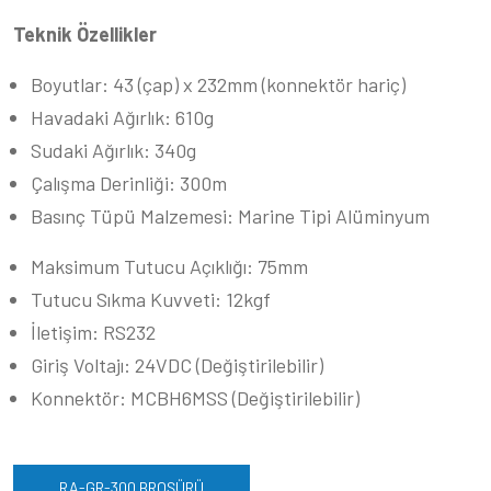
Teknik Özellikler
Boyutlar: 43 (çap) x 232mm (konnektör hariç)
Havadaki Ağırlık: 610g
Sudaki Ağırlık: 340g
Çalışma Derinliği: 300m
Basınç Tüpü Malzemesi: Marine Tipi Alüminyum
Maksimum Tutucu Açıklığı: 75mm
Tutucu Sıkma Kuvveti: 12kgf
İletişim: RS232
Giriş Voltajı: 24VDC (Değiştirilebilir)
Konnektör: MCBH6MSS (Değiştirilebilir)
RA-GR-300 BROŞÜRÜ