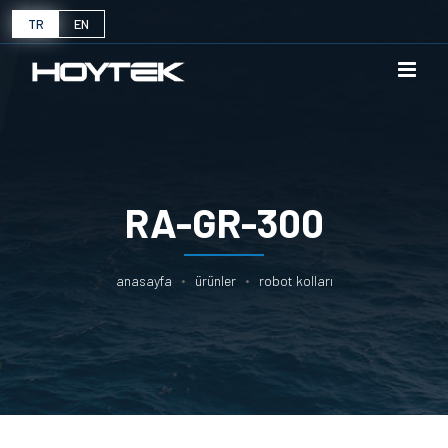
TR
EN
RA-GR-300
anasayfa
ürünler
robot kollari