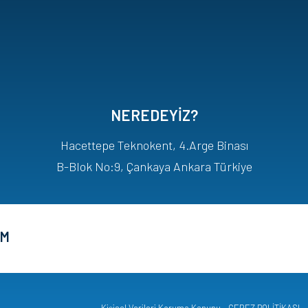
NEREDEYİZ?
Hacettepe Teknokent, 4.Arge Binası
B-Blok No:9, Çankaya Ankara Türkiye
İM
Kişisel Verileri Koruma Kanunu
ÇEREZ POLİTİKASI