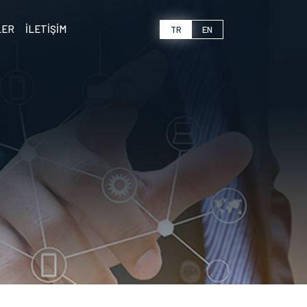
LER
İLETİŞİM
TR
EN