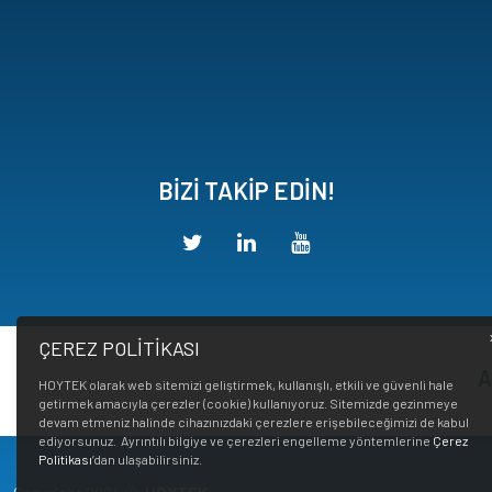
BİZİ TAKİP EDİN!
ÇEREZ POLİTİKASI
A
HOYTEK olarak web sitemizi geliştirmek, kullanışlı, etkili ve güvenli hale
getirmek amacıyla çerezler (cookie) kullanıyoruz. Sitemizde gezinmeye
devam etmeniz halinde cihazınızdaki çerezlere erişebileceğimizi de kabul
ediyorsunuz. Ayrıntılı bilgiye ve çerezleri engelleme yöntemlerine
Çerez
Politikası
’dan ulaşabilirsiniz.