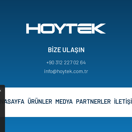
BİZE ULAŞIN
+90 312 227 02 64
info@hoytek.com.tr
x
NASAYFA
ÜRÜNLER
MEDYA
PARTNERLER
İLETİŞ